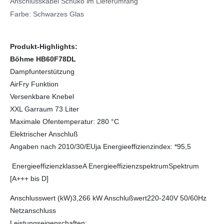
Anschlusskabel Schuko im Lieferumfang
Farbe: Schwarzes Glas
Produkt-Highlights:
Böhme HB60F78DL
Dampfunterstützung
AirFry Funktion
Versenkbare Knebel
XXL Garraum 73 Liter
Maximale Ofentemperatur: 280 °C
Elektrischer Anschluß
Angaben nach 2010/30/EUja Energieeffizienzindex: *95,5
Energieeffizienzklasse
A EnergieeffizienzspektrumSpektrum
[A+++ bis D]
Anschlusswert (kW)3,266 kW Anschlußwert220-240V 50/60Hz
Netzanschluss
Leistungseigenschaften: