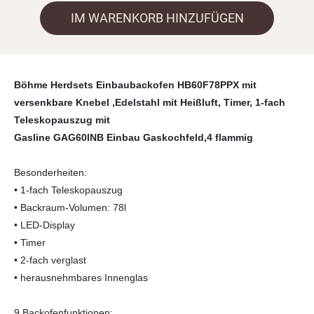
IM WARENKORB HINZUFÜGEN
Böhme Herdsets Einbaubackofen HB60F78PPX mit
versenkbare Knebel ,Edelstahl mit Heißluft, Timer, 1-fach
Teleskopauszug mit
Gasline GAG60INB Einbau Gaskochfeld,4 flammig
Besonderheiten:
• 1-fach Teleskopauszug
• Backraum-Volumen: 78l
• LED-Display
• Timer
• 2-fach verglast
• herausnehmbares Innenglas
9 Backofenfunktionen: